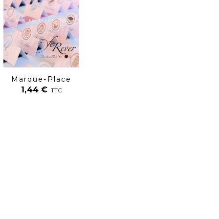
Marque-Place
1,44
€
TTC